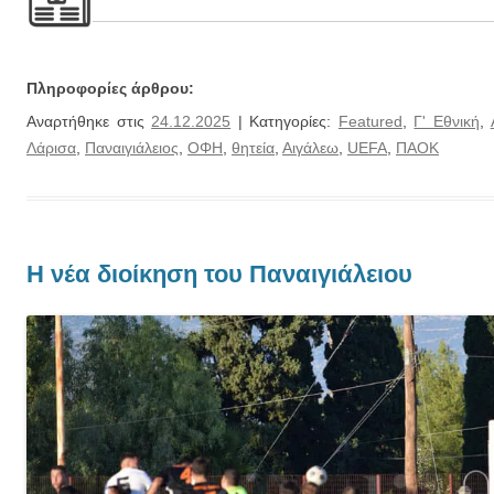
Πληροφορίες άρθρου:
Αναρτήθηκε στις
24.12.2025
| Κατηγορίες:
Featured
,
Γ' Εθνική
,
Λάρισα
,
Παναιγιάλειος
,
ΟΦΗ
,
θητεία
,
Αιγάλεω
,
UEFA
,
ΠΑΟΚ
Η νέα διοίκηση του Παναιγιάλειου