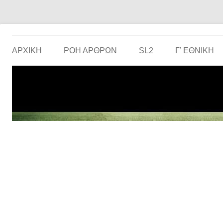
Το ερασιτεχνικό ποδόσφαιρο στην… οθόνη σου!
the match
ΑΡΧΙΚΗ
ΡΟΗ ΑΡΘΡΩΝ
SL2
Γ’ ΕΘΝΙΚΉ