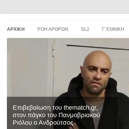
Το ερασιτεχνικό ποδόσφαιρο στην… οθόνη σου!
the match
ΑΡΧΙΚΗ
ΡΟΗ ΑΡΘΡΩΝ
SL2
Γ’ ΕΘΝΙΚΉ
Επιβεβαίωση του thematch.gr,
στον πάγκο του Πανμοβριακού
Ριόλου ο Ανδρούτσος