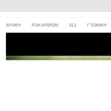
Το ερασιτεχνικό ποδόσφαιρο στην… οθόνη σου!
the match
ΑΡΧΙΚΗ
ΡΟΗ ΑΡΘΡΩΝ
SL2
Γ’ ΕΘΝΙΚΉ