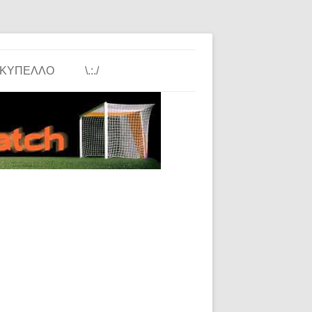
ΚΎΠΕΛΛΟ
\.:./