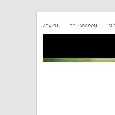
Το ερασιτεχνικό ποδόσφαιρο στην… οθόνη σου!
the match
ΑΡΧΙΚΗ
ΡΟΗ ΑΡΘΡΩΝ
SL