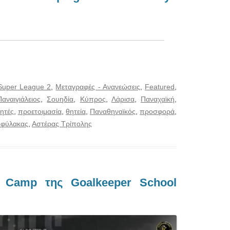
Super League 2
,
Μεταγραφές - Ανανεώσεις
,
Featured
,
Παναιγιάλειος
,
Σουηδία
,
Κύπρος
,
Λάρισα
,
Παναχαϊκή
,
ητές
,
προετοιμασία
,
θητεία
,
Παναθηναϊκός
,
προσφορά
,
οφύλακας
,
Αστέρας Τρίπολης
 Camp της Goalkeeper School