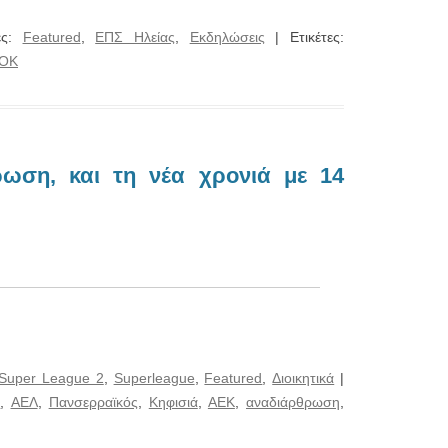
ες:
Featured
,
ΕΠΣ Ηλείας
,
Εκδηλώσεις
| Ετικέτες:
ΟΚ
ωση, και τη νέα χρονιά με 14
Super League 2
,
Superleague
,
Featured
,
Διοικητικά
|
Η
,
ΑΕΛ
,
Πανσερραϊκός
,
Κηφισιά
,
ΑΕΚ
,
αναδιάρθρωση
,