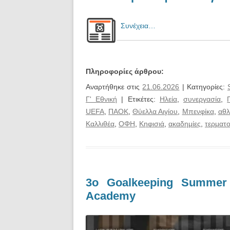
Συνέχεια…
Πληροφορίες άρθρου:
Αναρτήθηκε στις
21.06.2026
| Κατηγορίες:
Γ' Εθνική
| Ετικέτες:
Ηλεία
,
συνεργασία
,
UEFA
,
ΠΑΟΚ
,
Θύελλα Αιγίου
,
Μπενφίκα
,
αθλ
Καλλιθέα
,
ΟΦΗ
,
Κηφισιά
,
ακαδημίες
,
τερματ
3ο Goalkeeping Summer
Academy