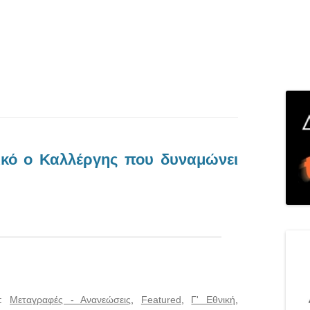
ικό ο Καλλέργης που δυναμώνει
ς:
Μεταγραφές - Ανανεώσεις
,
Featured
,
Γ' Εθνική
,