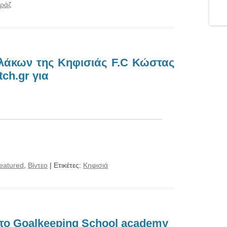
ράζ
λάκων της Κηφισιάς F.C Κώστας
ch.gr για
eatured
,
Βίντεο
| Ετικέτες:
Κηφισιά
 το Goalkeeping School academy