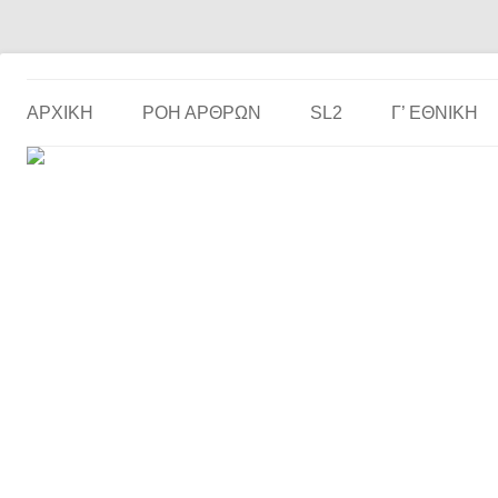
Το ερασιτεχνικό ποδόσφαιρο στην… οθόνη σου!
the match
ΑΡΧΙΚΗ
ΡΟΗ ΑΡΘΡΩΝ
SL2
Γ’ ΕΘΝΙΚΉ