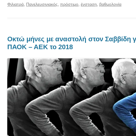
Φιλιατρά
,
Πανελευσινιακός
,
πρόστιμο
,
ένσταση
,
βαθμολογία
Οκτώ μήνες με αναστολή στον Σαββίδη γ
ΠΑΟΚ – ΑΕΚ το 2018