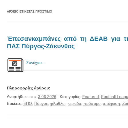
ΑΡΧΕΊΟ ΕΤΙΚΈΤΑΣ
ΠΡΌΣΤΙΜΟ
Έπεσανκαμπάνες από τη ΔΕΑΒ για τη
ΠΑΣ Πύργος-Ζάκυνθος
Συνέχεια…
Πληροφορίες άρθρου:
Αναρτήθηκε στις
3.06.2026
| Κατηγορίες:
Featured
,
Football Leag
Ετικέτες:
ΕΠΟ
,
Πύργος
,
φίλαθλοι
,
κερκίδα
,
πρόστιμο
,
απόφαση
,
Ζά