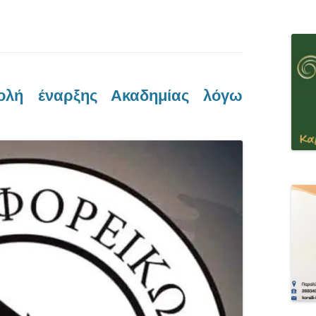
ολή έναρξης Ακαδημίας λόγω