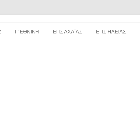
Μετάβαση σε περιεχόμενο
2
Γ’ ΕΘΝΙΚΉ
ΕΠΣ ΑΧΑΪ́ΑΣ
ΕΠΣ ΗΛΕΊΑΣ