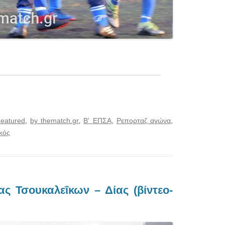
eatured
,
by thematch.gr
,
Β' ΕΠΣΑ
,
Ρεπορταζ αγώνα
,
κός
ας Τσουκαλεΐκων – Δίας (βίντεο-