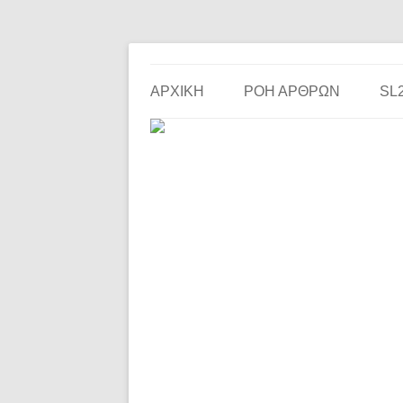
Το ερασιτεχνικό ποδόσφαιρο στην… οθόνη σου!
the match
ΑΡΧΙΚΗ
ΡΟΗ ΑΡΘΡΩΝ
SL