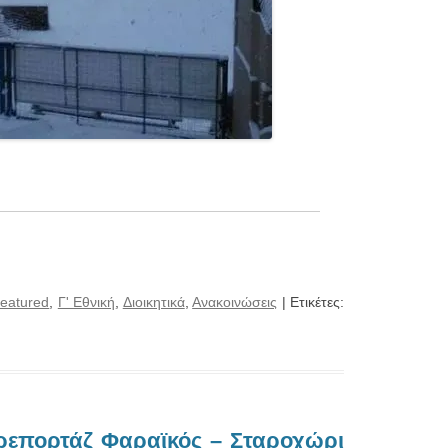
eatured
,
Γ' Εθνική
,
Διοικητικά
,
Ανακοινώσεις
| Ετικέτες:
ορεπορτάζ Φαραϊκός – Σταροχώρι