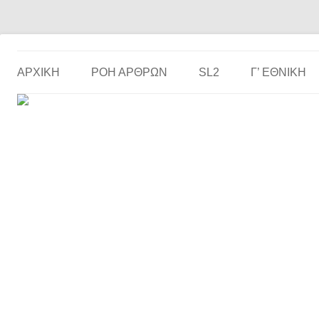
Το ερασιτεχνικό ποδόσφαιρο στην… οθόνη σου!
the match
ΑΡΧΙΚΗ
ΡΟΗ ΑΡΘΡΩΝ
SL2
Γ’ ΕΘΝΙΚΉ