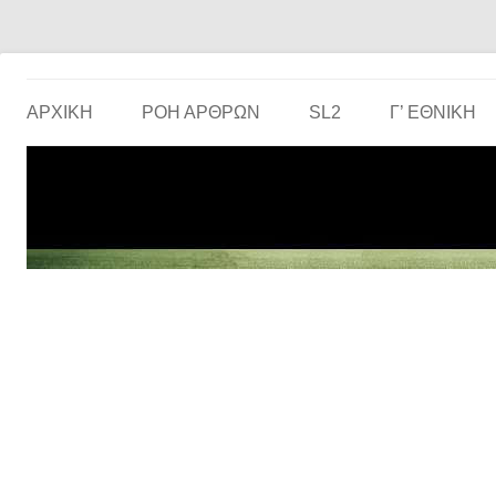
Το ερασιτεχνικό ποδόσφαιρο στην… οθόνη σου!
the match
ΑΡΧΙΚΗ
ΡΟΗ ΑΡΘΡΩΝ
SL2
Γ’ ΕΘΝΙΚΉ