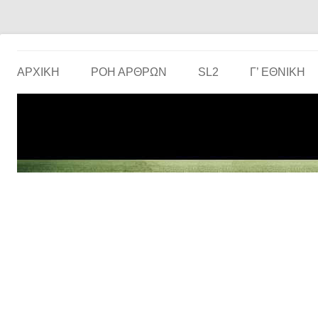
Το ερασιτεχνικό ποδόσφαιρο στην… οθόνη σου!
the match
ΑΡΧΙΚΗ
ΡΟΗ ΑΡΘΡΩΝ
SL2
Γ’ ΕΘΝΙΚΉ