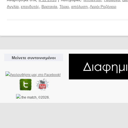
Αγγλία
,
επενδυτές
,
Βρετανία
,
Τόρκι
,
απόλυση
,
Λερόι Ροζένιορ
Μείνετε συντονισμένοι
the match, ©2026.