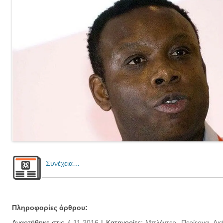
Συνέχεια…
Πληροφορίες άρθρου:
Αναρτήθηκε στις
4.11.2016
| Κατηγορίες:
Μπλέντερ
,
Περίεργα
,
Δι