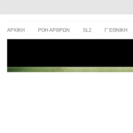
Το ερασιτεχνικό ποδόσφαιρο στην… οθόνη σου!
the match
ΑΡΧΙΚΗ
ΡΟΗ ΑΡΘΡΩΝ
SL2
Γ’ ΕΘΝΙΚΉ