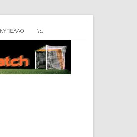
ΚΎΠΕΛΛΟ
\.:./