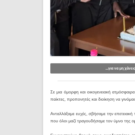
...για να μη χάνει
Like/Follow στη σελίδα μας στο
Fac
Εγγραφείτε στο κανάλι μας στο
You
Σε μια όμορφη και οικογενειακή ατμόσφαιρα
Εγγραφείτε στις ενημερώσεις μέσω e
παίκτες, προπονητές και διοίκηση να γινόμασ
Ανταλλάξαμε ευχές, σβήσαμε την επετειακή 
που όλοι μαζί τραγουδήσαμε τον ύμνο της ο