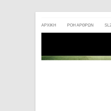
Το ερασιτεχνικό ποδόσφαιρο στην… οθόνη σου!
the match
ΑΡΧΙΚΗ
ΡΟΗ ΑΡΘΡΩΝ
SL