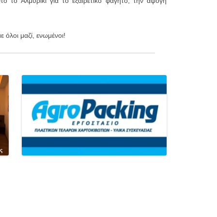
ό το Αλμυρίκι για το εξαιρετικό φαγητό, την άψογη
 όλοι μαζί, ενωμένοι!