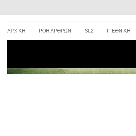
Το ερασιτεχνικό ποδόσφαιρο στην… οθόνη σου!
the match
ΑΡΧΙΚΗ
ΡΟΗ ΑΡΘΡΩΝ
SL2
Γ’ ΕΘΝΙΚΉ