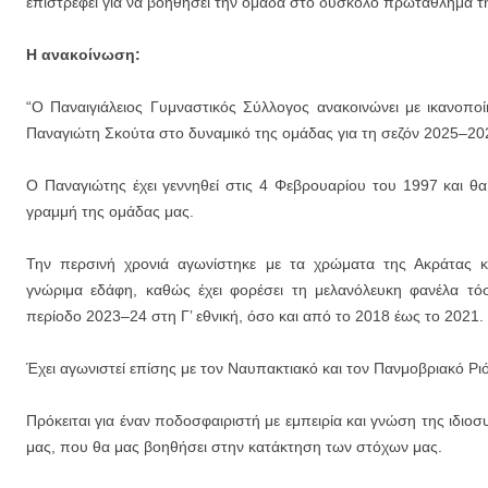
Εγγραφείτε στις ενημερώσεις μέσω email (1 email/ημέρα):
επιστρέφει για να βοηθήσει την ομάδα στο δύσκολο πρωτάθλημα τη
Η ανακοίνωση:
“Ο Παναιγιάλειος Γυμναστικός Σύλλογος ανακοινώνει με ικανοπο
Παναγιώτη Σκούτα στο δυναμικό της ομάδας για τη σεζόν 2025–20
Ο Παναγιώτης έχει γεννηθεί στις 4 Φεβρουαρίου του 1997 και θα 
γραμμή της ομάδας μας.
Την περσινή χρονιά αγωνίστηκε με τα χρώματα της Ακράτας κα
γνώριμα εδάφη, καθώς έχει φορέσει τη μελανόλευκη φανέλα τό
περίοδο 2023–24 στη Γ’ εθνική, όσο και από το 2018 έως το 2021.
Έχει αγωνιστεί επίσης με τον Ναυπακτιακό και τον Πανμοβριακό Ρι
Πρόκειται για έναν ποδοσφαιριστή με εμπειρία και γνώση της ιδιο
μας, που θα μας βοηθήσει στην κατάκτηση των στόχων μας.