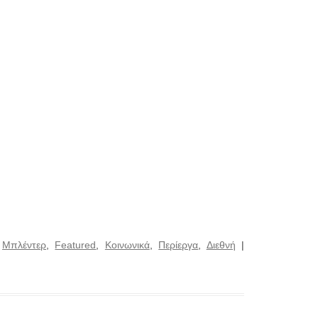
:
Μπλέντερ
,
Featured
,
Κοινωνικά
,
Περίεργα
,
Διεθνή
|