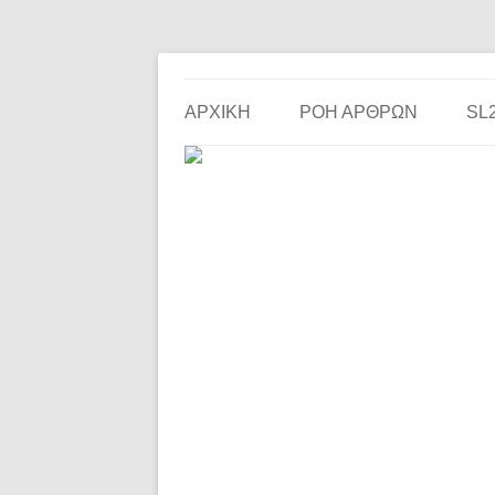
Το ερασιτεχνικό ποδόσφαιρο στην… οθόνη σου!
the match
ΑΡΧΙΚΗ
ΡΟΗ ΑΡΘΡΩΝ
SL