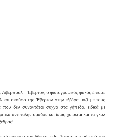
ης Λίβερπουλ – Έβερτον, ο φωτογραφικός φακός έπιασε
λ και σκούφο της Έβερτον στην εξέδρα μαζί με τους
α που δεν συναντάται συχνά στα γήπεδα, ειδικά με
ιτικά αντίπαλης ομάδας και ίσως χαίρεται και τα γκολ
ξέδρας!
ρωική φιγούρα του Merseyside. Έχασε τον αδερφό του