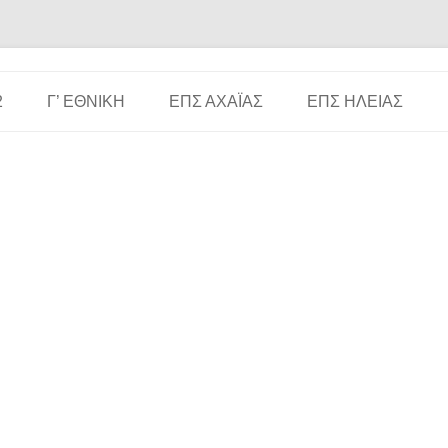
Μετάβαση σε περιεχόμενο
2
Γ’ ΕΘΝΙΚΉ
ΕΠΣ ΑΧΑΪ́ΑΣ
ΕΠΣ ΗΛΕΊΑΣ