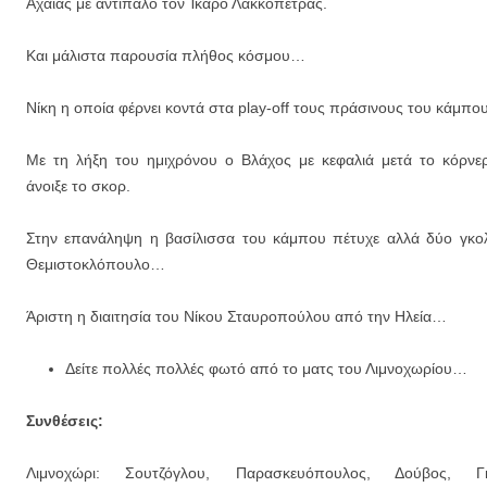
Εγγραφείτε στις ενημερώσεις μέσω email (1 email/ημέρα):
Αχαΐας με αντίπαλο τον Ίκαρο Λακκόπετρας.
Και μάλιστα παρουσία πλήθος κόσμου…
Νίκη η οποία φέρνει κοντά στα play-off τους πράσινους του κάμπου
Με τη λήξη του ημιχρόνου ο Βλάχος με κεφαλιά μετά το κόρν
άνοιξε το σκορ.
Στην επανάληψη η βασίλισσα του κάμπου πέτυχε αλλά δύο γκολ
Θεμιστοκλόπουλο…
Άριστη η διαιτησία του Νίκου Σταυροπούλου από την Ηλεία…
Δείτε πολλές πολλές φωτό από το ματς του Λιμνοχωρίου…
Συνθέσεις:
Λιμνοχώρι: Σουτζόγλου, Παρασκευόπουλος, Δούβος, Γκ