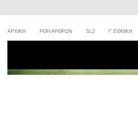
Το ερασιτεχνικό ποδόσφαιρο στην… οθόνη σου!
the match
ΑΡΧΙΚΗ
ΡΟΗ ΑΡΘΡΩΝ
SL2
Γ’ ΕΘΝΙΚΉ