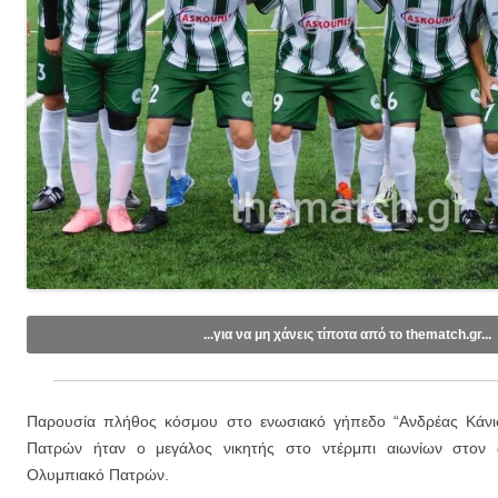
...για να μη χάνεις τίποτα από το thematch.gr...
Like/Follow στη σελίδα μας στο
Facebook
.
Εγγραφείτε στο κανάλι μας στο
Youtube
.
Παρουσία πλήθος κόσμου στο ενωσιακό γήπεδο “Ανδρέας Κάνι
Εγγραφείτε στις ενημερώσεις μέσω email (1 email/ημέρα):
Πατρών ήταν ο μεγάλος νικητής στο ντέρμπι αιωνίων στον
Ολυμπιακό Πατρών.