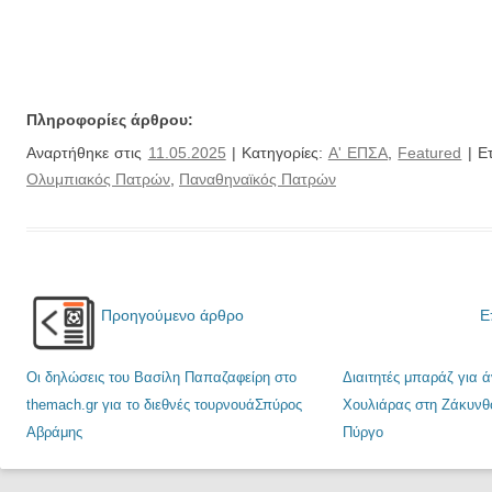
Πληροφορίες άρθρου:
Αναρτήθηκε στις
11.05.2025
| Κατηγορίες:
Α' ΕΠΣΑ
,
Featured
| Ετ
Ολυμπιακός Πατρών
,
Παναθηναϊκός Πατρών
Προηγούμενο άρθρο
Ε
Οι δηλώσεις του Βασίλη Παπαζαφείρη στο
Διαιτητές μπαράζ για ά
themach.gr για το διεθνές τουρνουάΣπύρος
Χουλιάρας στη Ζάκυνθ
Αβράμης
Πύργο