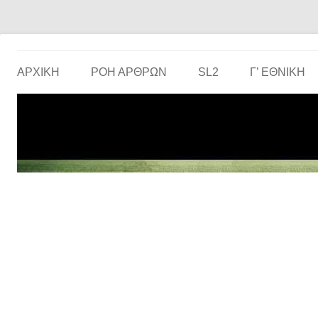
Το ερασιτεχνικό ποδόσφαιρο στην… οθόνη σου!
the match
ΑΡΧΙΚΗ
ΡΟΗ ΑΡΘΡΩΝ
SL2
Γ’ ΕΘΝΙΚΉ