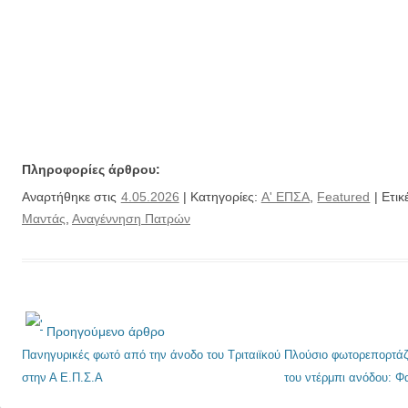
Πληροφορίες άρθρου:
Αναρτήθηκε στις
4.05.2026
| Κατηγορίες:
Α' ΕΠΣΑ
,
Featured
| Ετικ
Μαντάς
,
Αναγέννηση Πατρών
Προηγούμενο άρθρο
Πανηγυρικές φωτό από την άνοδο του Τριταιϊκού
Πλούσιο φωτορεπορτάζ
στην Α Ε.Π.Σ.Α
του ντέρμπι ανόδου: Φα