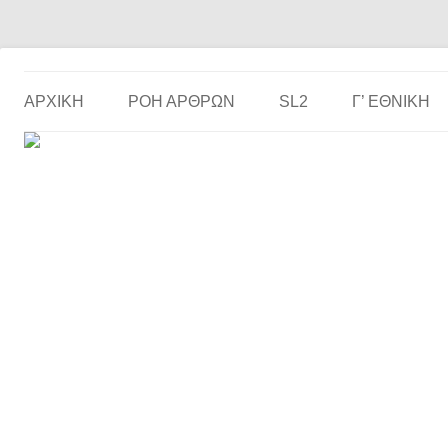
Το ερασιτεχνικό ποδόσφαιρο στην… οθόνη σου!
the match
ΑΡΧΙΚΗ
ΡΟΗ ΑΡΘΡΩΝ
SL2
Γ’ ΕΘΝΙΚΉ