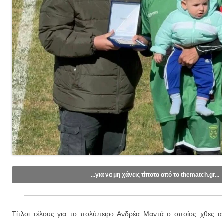
...για να μη χάνεις τίποτα από το thematch.gr...
Like/Follow στη σελίδα μας στο
Facebook
.
Εγγραφείτε στο κανάλι μας στο
Youtube
.
Τίτλοι τέλους για το πολύπειρο Ανδρέα Μαντά ο οποίος χθες αγ