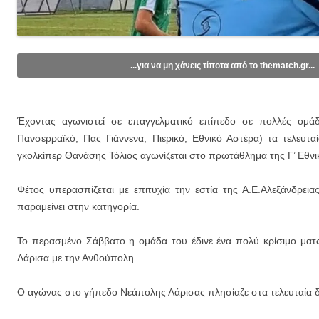
...για να μη χάνεις τίποτα από το thematch.gr...
Like/Follow στη σελίδα μας στο
Facebook
.
Εγγραφείτε στο κανάλι μας στο
Youtube
.
Έχοντας αγωνιστεί σε επαγγελματικό επίπεδο σε πολλές ομάδε
Εγγραφείτε στις ενημερώσεις μέσω email (1 email/ημέρα):
Πανσερραϊκό, Πας Γιάννενα, Πιερικό, Εθνικό Αστέρα) τα τελευτα
γκολκίπερ Θανάσης Τόλιος αγωνίζεται στο πρωτάθλημα της Γ’ Εθνι
Φέτος υπερασπίζεται με επιτυχία την εστία της Α.Ε.Αλεξάνδρεια
παραμείνει στην κατηγορία.
Το περασμένο Σάββατο η ομάδα του έδινε ένα πολύ κρίσιμο ματ
Λάρισα με την Ανθούπολη.
Ο αγώνας στο γήπεδο Νεάπολης Λάρισας πλησίαζε στα τελευταία 