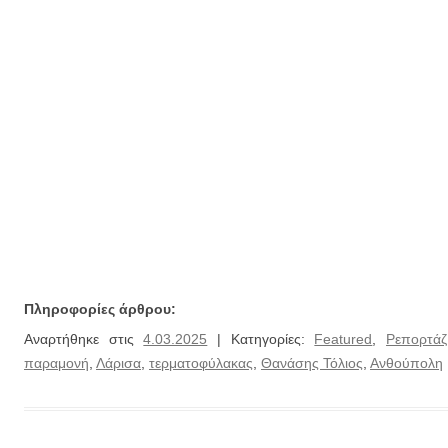
Πληροφορίες άρθρου:
Αναρτήθηκε στις
4.03.2025
| Κατηγορίες:
Featured
,
Ρεπορτάζ
παραμονή
,
Λάρισα
,
τερματοφύλακας
,
Θανάσης Τόλιος
,
Ανθούπολη