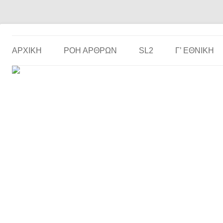
Το ερασιτεχνικό ποδόσφαιρο στην… οθόνη σου!
the match
ΑΡΧΙΚΗ
ΡΟΗ ΑΡΘΡΩΝ
SL2
Γ’ ΕΘΝΙΚΉ