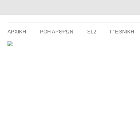
Το ερασιτεχνικό ποδόσφαιρο στην… οθόνη σου!
the match
ΑΡΧΙΚΗ
ΡΟΗ ΑΡΘΡΩΝ
SL2
Γ’ ΕΘΝΙΚΉ