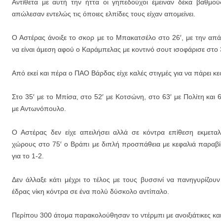
Αντίθετα με αυτή την ήττα οι γηπεδούχοι έμειναν δέκα βαθμο
απώλεσαν εντελώς τις όποιες ελπίδες τους είχαν απομείνει.
Ο Αστέρας άνοιξε το σκορ με το Μπακατσέλο στο 26′, με την α
να είναι άμεση αφού ο Καράμπελας με κοντινό σουτ ισοφάρισε στο 
Από εκεί και πέρα ο ΠΑΟ Βάρδας είχε καλές στιγμές για να πάρει κε
Στο 35′ με το Μπίσα, στο 52′ με Κοτσώνη, στο 63′ με Πολίτη και 
με Αντωνόπουλο.
Ο Αστέρας δεν είχε απειλήσει αλλά σε κόντρα επίθεση εκμετα
χώρους στο 75′ ο Βράπι με διπλή προσπάθεια με κεφαλιά παραβία
για το 1-2.
Δεν άλλαξε κάτι μέχρι το τέλος με τους βυσσινί να πανηγυρίζου
έδρας νίκη κόντρα σε ένα πολύ δύσκολο αντίπαλο.
Περίπου 300 άτομα παρακολούθησαν το ντέρμπι με ανοιξιάτικες και