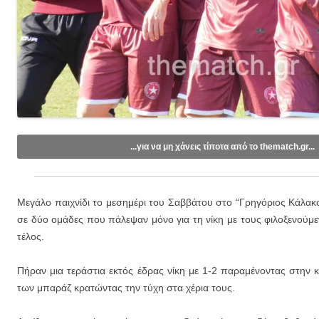
...για να μη χάνεις τίποτα από το thematch.gr...
Like/Follow στη σελίδα μας στο
Facebook
.
Εγγραφείτε στο κανάλι μας στο
Youtube
.
Μεγάλο παιχνίδι το μεσημέρι του Σαββάτου στο “Γρηγόριος Κάλακ
Εγγραφείτε στις ενημερώσεις μέσω email (1 email/ημέρα):
σε δύο ομάδες που πάλεψαν μόνο για τη νίκη με τους φιλοξενούμ
τέλος.
Πήραν μια τεράστια εκτός έδρας νίκη με 1-2 παραμένοντας στην 
των μπαράζ κρατώντας την τύχη στα χέρια τους.