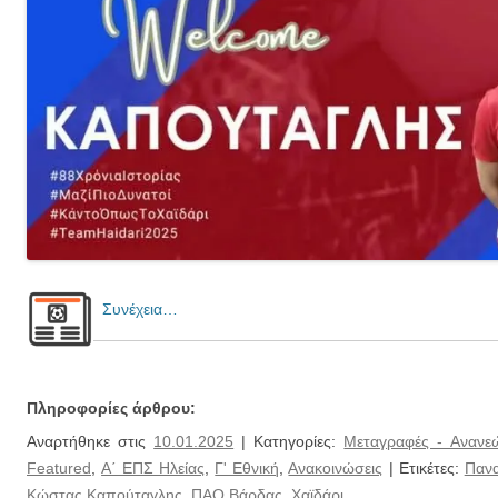
Συνέχεια…
Πληροφορίες άρθρου:
Αναρτήθηκε στις
10.01.2025
| Κατηγορίες:
Μεταγραφές - Ανανε
Featured
,
Α΄ ΕΠΣ Ηλείας
,
Γ' Εθνική
,
Ανακοινώσεις
| Ετικέτες:
Πανα
Κώστας Καπούταγλης
,
ΠΑΟ Βάρδας
,
Χαϊδάρι