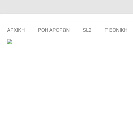
Το ερασιτεχνικό ποδόσφαιρο στην… οθόνη σου!
the match
ΑΡΧΙΚΗ
ΡΟΗ ΑΡΘΡΩΝ
SL2
Γ’ ΕΘΝΙΚΉ