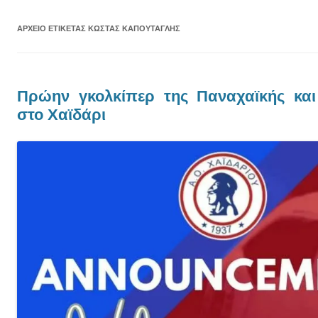
ΑΡΧΕΊΟ ΕΤΙΚΈΤΑΣ
ΚΏΣΤΑΣ ΚΑΠΟΎΤΑΓΛΗΣ
Πρώην γκολκίπερ της Παναχαϊκής κα
στο Χαϊδάρι