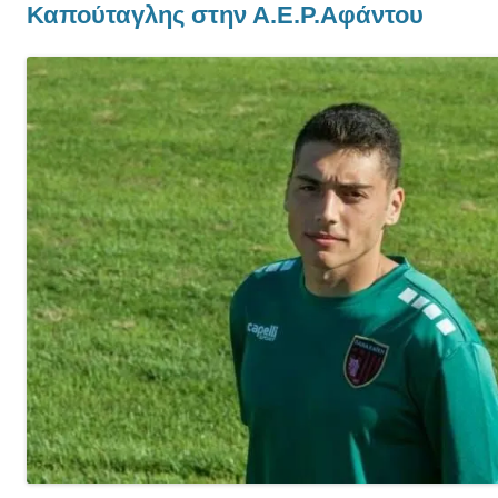
Καπούταγλης στην Α.Ε.Ρ.Αφάντου