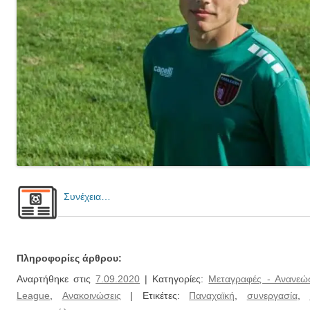
Συνέχεια…
Πληροφορίες άρθρου:
Αναρτήθηκε στις
7.09.2020
| Κατηγορίες:
Μεταγραφές - Ανανεώσ
League
,
Ανακοινώσεις
| Ετικέτες:
Παναχαϊκή
,
συνεργασία
,