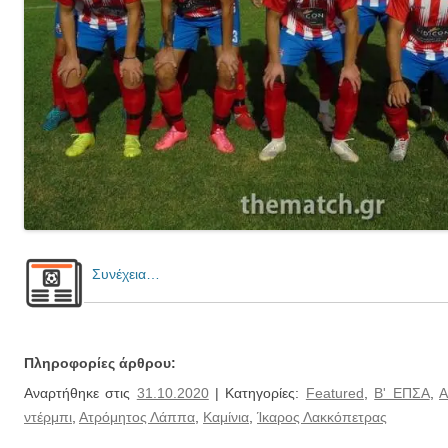
Συνέχεια…
Πληροφορίες άρθρου:
Αναρτήθηκε στις
31.10.2020
| Κατηγορίες:
Featured
,
Β' ΕΠΣΑ
,
Α
ντέρμπι
,
Ατρόμητος Λάππα
,
Καμίνια
,
Ίκαρος Λακκόπετρας