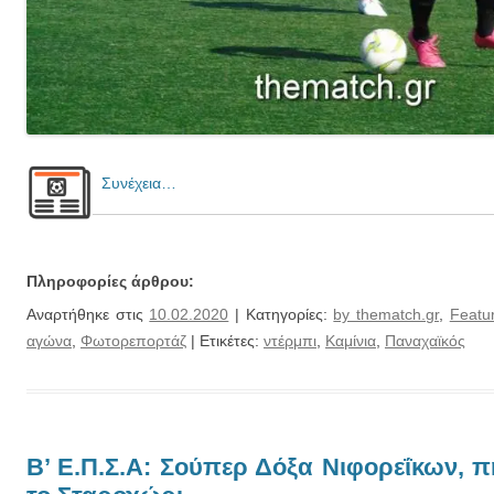
Συνέχεια…
Πληροφορίες άρθρου:
Αναρτήθηκε στις
10.02.2020
| Κατηγορίες:
by thematch.gr
,
Featu
αγώνα
,
Φωτορεπορτάζ
| Ετικέτες:
ντέρμπι
,
Καμίνια
,
Παναχαϊκός
Β’ Ε.Π.Σ.Α: Σούπερ Δόξα Νιφορεΐκων, π