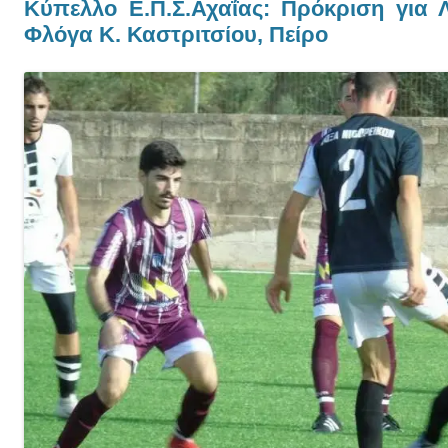
Κύπελλο Ε.Π.Σ.Αχαΐας: Πρόκριση για 
Φλόγα Κ. Καστριτσίου, Πείρο