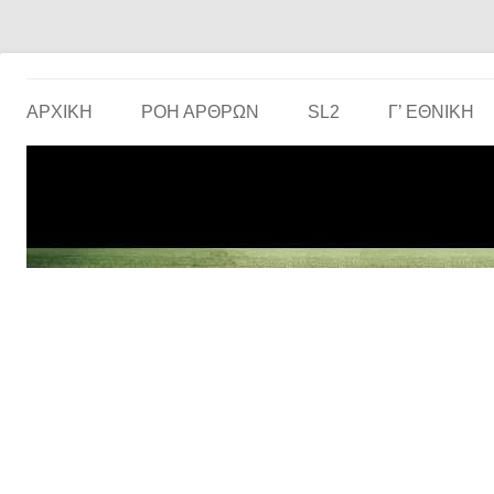
Το ερασιτεχνικό ποδόσφαιρο στην… οθόνη σου!
the match
ΑΡΧΙΚΗ
ΡΟΗ ΑΡΘΡΩΝ
SL2
Γ’ ΕΘΝΙΚΉ