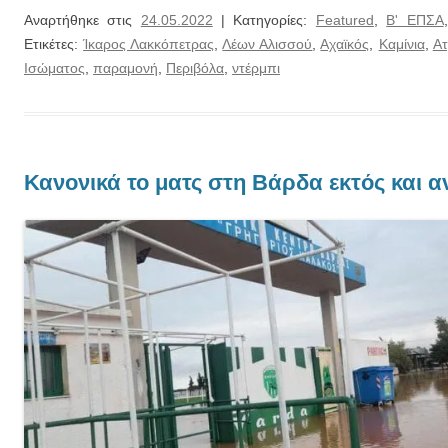
Αναρτήθηκε στις
24.05.2022
| Κατηγορίες:
Featured
,
Β' ΕΠΣΑ
Ετικέτες:
Ίκαρος Λακκόπετρας
,
Λέων Αλισσού
,
Αχαϊκός
,
Καμίνια
,
Α
Ισώματος
,
παραμονή
,
Περιβόλα
,
ντέρμπι
Κανονικά το ματς στη Βάρδα εκτός και 