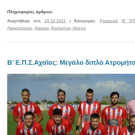
Πληροφορίες άρθρου:
Αναρτήθηκε στις
29.10.2021
| Κατηγορίες:
Featured
,
Β' Ε
Λακκόπετρας
,
Καμίνια
,
Ατρόμητος Λάππα
Β’ Ε.Π.Σ.Αχαΐας: Μεγάλο διπλό Ατρομή