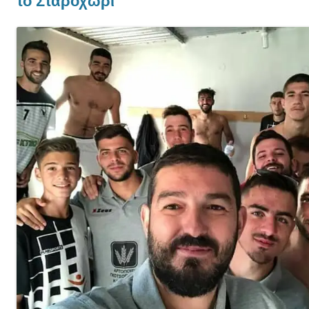
το Σταροχώρι