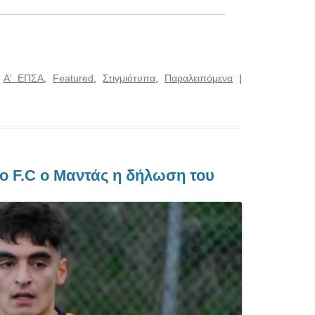
:
Α' ΕΠΣΑ
,
Featured
,
Στιγμιότυπα
,
Παραλειπόμενα
|
ο F.C ο Μαντάς η δήλωση του