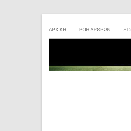
Το ερασιτεχνικό ποδόσφαιρο στην… οθόνη σου!
the match
ΑΡΧΙΚΗ
ΡΟΗ ΑΡΘΡΩΝ
SL