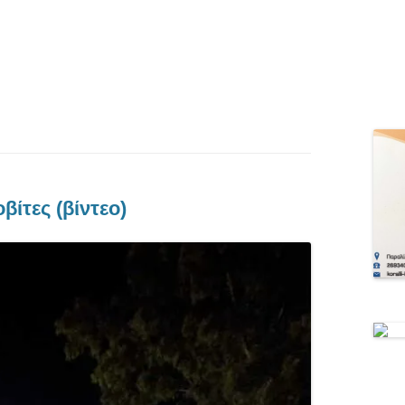
ίτες (βίντεο)