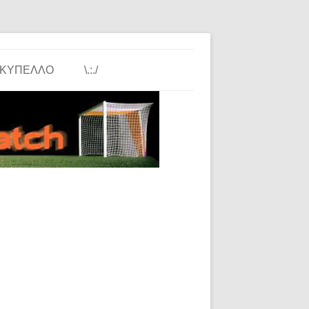
ΚΎΠΕΛΛΟ
\.:./