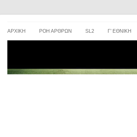
Το ερασιτεχνικό ποδόσφαιρο στην… οθόνη σου!
the match
ΑΡΧΙΚΗ
ΡΟΗ ΑΡΘΡΩΝ
SL2
Γ’ ΕΘΝΙΚΉ