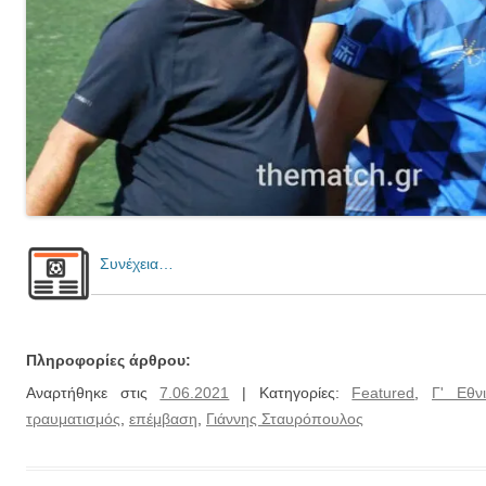
Συνέχεια…
Πληροφορίες άρθρου:
Αναρτήθηκε στις
7.06.2021
| Κατηγορίες:
Featured
,
Γ' Εθν
τραυματισμός
,
επέμβαση
,
Γιάννης Σταυρόπουλος