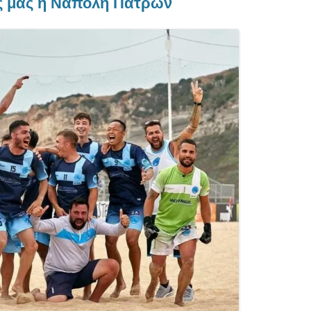
ές μας η Νάπολη Πατρών