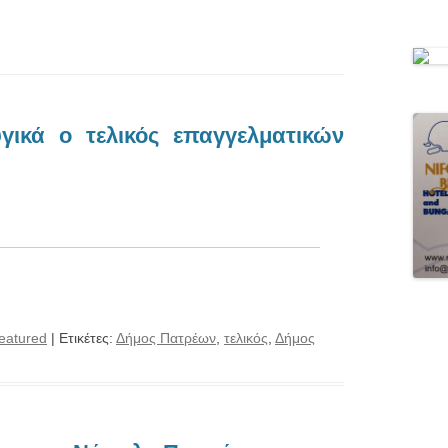
γικά ο τελικός επαγγελματικών
eatured
| Ετικέτες:
Δήμος Πατρέων
,
τελικός
,
Δήμος