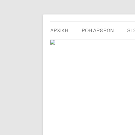
Το ερασιτεχνικό ποδόσφαιρο στην… οθόνη σου!
the match
ΑΡΧΙΚΗ
ΡΟΗ ΑΡΘΡΩΝ
SL