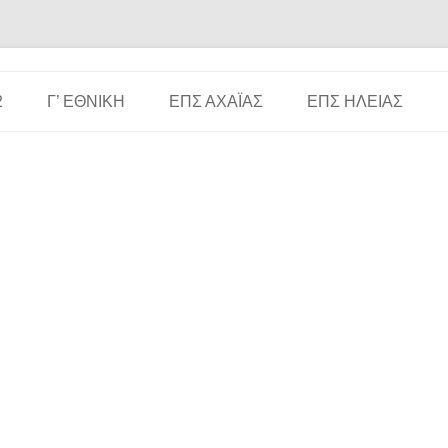
Μετάβαση σε περιεχόμενο
2
Γ’ ΕΘΝΙΚΉ
ΕΠΣ ΑΧΑΪ́ΑΣ
ΕΠΣ ΗΛΕΊΑΣ