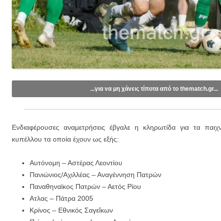
...για να μη χάνεις τίποτα από το thematch.gr...
Like/Follow στη σελίδα μας στο
Facebook
.
Εγγραφείτε στο κανάλι μας στο
Youtube
.
Ενδιαφέρουσες αναμετρήσεις έβγαλε η κληρωτίδα για τα παιχν
Εγγραφείτε στις ενημερώσεις μέσω email (1 email/ημέρα):
κυπέλλου τα οποία έχουν ως εξής:
Αυτόνομη – Αστέρας Λεοντίου
Πανιώνιος/Αχιλλέας – Αναγέννηση Πατρών
Παναθηναϊκος Πατρών – Αετός Ρίου
Ατλας – Πάτρα 2005
Κρίνος – Εθνικός Σαγεΐκων