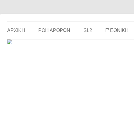
Το ερασιτεχνικό ποδόσφαιρο στην… οθόνη σου!
the match
ΑΡΧΙΚΗ
ΡΟΗ ΑΡΘΡΩΝ
SL2
Γ’ ΕΘΝΙΚΉ