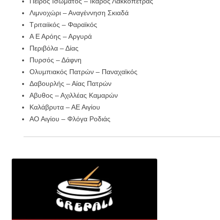
Πείρος Ισώματος – Ικαρος Λακκόπετρας
Λιμνοχώρι – Αναγέννηση Σκιαδά
Τριταιϊκός – Φαραϊκός
Α Ε Αρόης – Αργυρά
Περιβόλα – Δίας
Πυρσός – Δάφνη
Ολυμπιακός Πατρών – Παναχαϊκός
Δαβουρλής – Αίας Πατρών
Αβυθος – Αχιλλέας Καμαρών
Καλάβρυτα – ΑΕ Αιγίου
ΑΟ Αιγίου – Φλόγα Ροδιάς