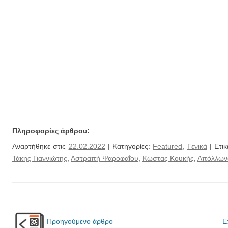
Πληροφορίες άρθρου:
Αναρτήθηκε στις
22.02.2022
| Κατηγορίες:
Featured
,
Γενικά
| Ετικ
Τάκης Γιαννιώτης
,
Αστραπή Ψαροφαΐου
,
Κώστας Κουκής
,
Απόλλωνα
Προηγούμενο άρθρο
Ε