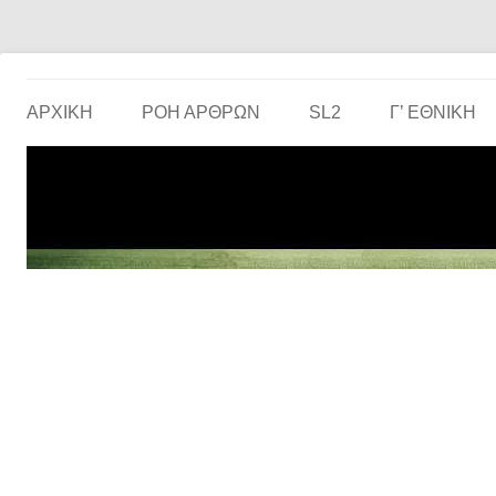
Το ερασιτεχνικό ποδόσφαιρο στην… οθόνη σου!
the match
ΑΡΧΙΚΗ
ΡΟΗ ΑΡΘΡΩΝ
SL2
Γ’ ΕΘΝΙΚΉ