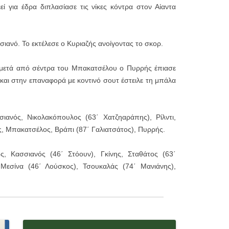
 για έδρα διπλασίασε τις νίκες κόντρα στον Αίαντα
σιανό. Το εκτέλεσε ο Κυριαζής ανοίγοντας το σκορ.
 μετά από σέντρα του Μπακατσέλου ο Πυρρής έπιασε
αι στην επαναφορά με κοντινό σουτ έστειλε τη μπάλα
ιανός, Νικολακόπουλος (63΄ Χατζηαράπης), Ρίλντι,
ς, Μπακατσέλος, Βράπι (87΄ Γαλιατσάτος), Πυρρής.
, Κασσιανός (46΄ Στόουν), Γκίνης, Σταθάτος (63΄
 Μεσίνα (46΄ Λούσκος), Τσουκαλάς (74΄ Μανιάνης),