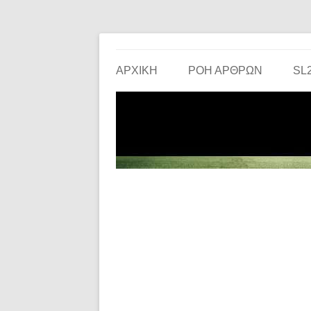
Το ερασιτεχνικό ποδόσφαιρο στην… οθόνη σου!
the match
ΑΡΧΙΚΗ
ΡΟΗ ΑΡΘΡΩΝ
SL