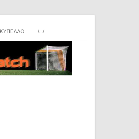
ΚΎΠΕΛΛΟ
\.:./