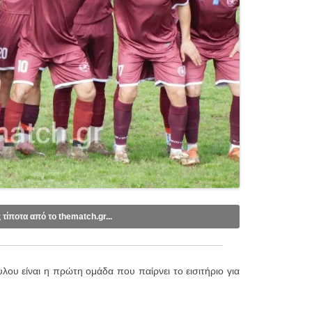
ς τίποτα από το thematch.gr...
ebook
.
tube
.
ου είναι η πρώτη ομάδα που παίρνει το εισιτήριο για
mail (1 email/ημέρα):