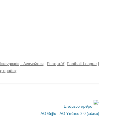
εταγραφές - Ανανεώσεις
,
Ρεπορτάζ
,
Football League
|
ις ομάδας
Επόμενο άρθρο
ΑΟ Θήβα - ΑΟ Υπάτου 2-0 (φιλικό)