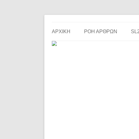
Το ερασιτεχνικό ποδόσφαιρο στην… οθόνη σου!
the match
ΑΡΧΙΚΗ
ΡΟΗ ΑΡΘΡΩΝ
SL