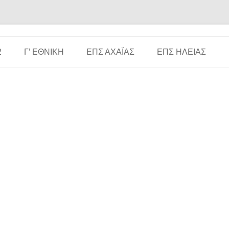
Μετάβαση σε περιεχόμενο
2
Γ’ ΕΘΝΙΚΉ
ΕΠΣ ΑΧΑΪ́ΑΣ
ΕΠΣ ΗΛΕΊΑΣ