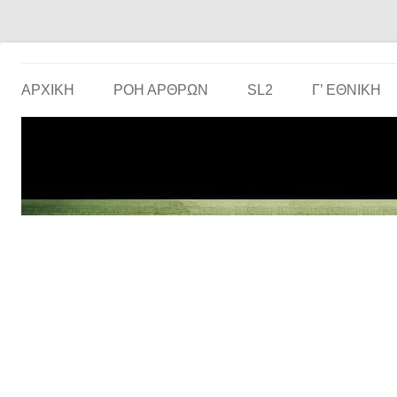
Το ερασιτεχνικό ποδόσφαιρο στην… οθόνη σου!
the match
ΑΡΧΙΚΗ
ΡΟΗ ΑΡΘΡΩΝ
SL2
Γ’ ΕΘΝΙΚΉ