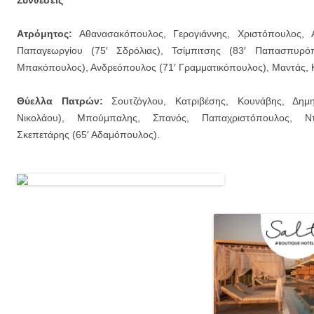
Συνθέσεις
Ατρόμητος:
Αθανασακόπουλος, Γερογιάννης, Χριστόπουλος, Α
Παπαγεωργίου (75′ Σδρόλιας), Τσίμπιτσης (83′ Παπασπυρόπ
Μπακόπουλος), Ανδρεόπουλος (71′ Γραμματικόπουλος), Μαντάς, 
Θύελλα Πατρών:
Σουτζόγλου, Κατριβέσης, Κουνάβης, Δημη
Νικολάου), Μπούμπαλης, Σπανός, Παπαχριστόπουλος, Ντί
Σκεπετάρης (65′ Αδαμόπουλος).