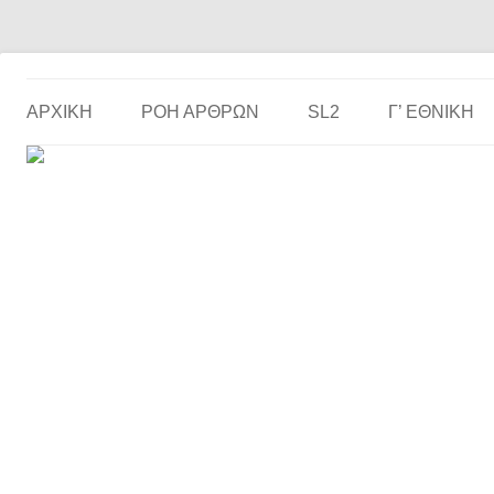
Το ερασιτεχνικό ποδόσφαιρο στην… οθόνη σου!
the match
ΑΡΧΙΚΗ
ΡΟΗ ΑΡΘΡΩΝ
SL2
Γ’ ΕΘΝΙΚΉ