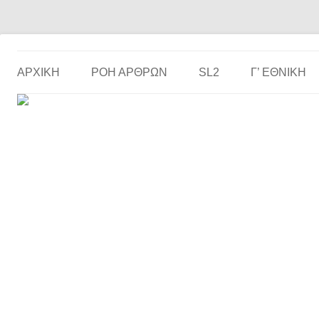
Το ερασιτεχνικό ποδόσφαιρο στην… οθόνη σου!
the match
ΑΡΧΙΚΗ
ΡΟΗ ΑΡΘΡΩΝ
SL2
Γ’ ΕΘΝΙΚΉ