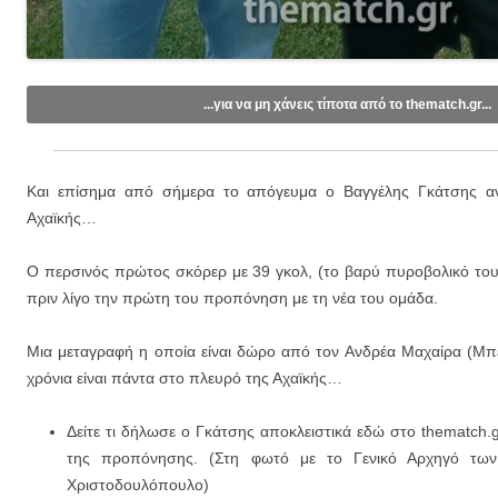
...για να μη χάνεις τίποτα από το thematch.gr...
Like/Follow στη σελίδα μας στο
Facebook
.
Εγγραφείτε στο κανάλι μας στο
Youtube
.
Και επίσημα από σήμερα το απόγευμα ο Βαγγέλης Γκάτσης αν
Εγγραφείτε στις ενημερώσεις μέσω email (1 email/ημέρα):
Αχαϊκής…
Ο περσινός πρώτος σκόρερ με 39 γκολ, (το βαρύ πυροβολικό το
πριν λίγο την πρώτη του προπόνηση με τη νέα του ομάδα.
Μια μεταγραφή η οποία είναι δώρο από τον Ανδρέα Μαχαίρα (Μπ
χρόνια είναι πάντα στο πλευρό της Αχαϊκής…
Δείτε τι δήλωσε ο Γκάτσης αποκλειστικά εδώ στο thematch.
της προπόνησης. (Στη φωτό με το Γενικό Αρχηγό των
Χριστοδουλόπουλο)