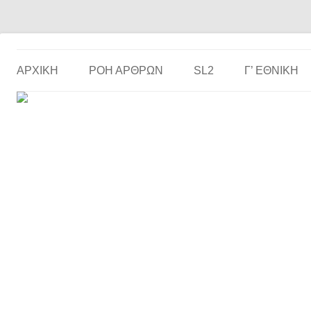
Το ερασιτεχνικό ποδόσφαιρο στην… οθόνη σου!
the match
ΑΡΧΙΚΗ
ΡΟΗ ΑΡΘΡΩΝ
SL2
Γ’ ΕΘΝΙΚΉ