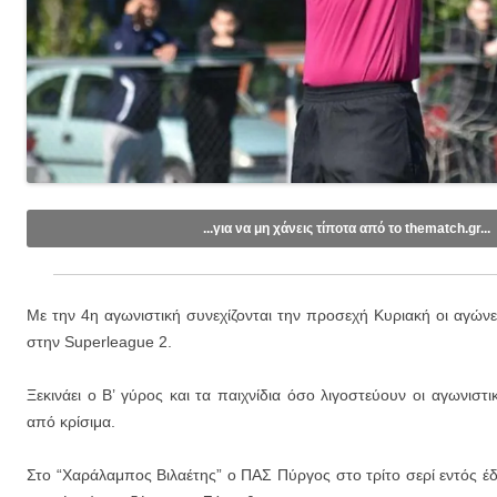
...για να μη χάνεις τίποτα από το thematch.gr...
Like/Follow στη σελίδα μας στο
Facebook
.
Εγγραφείτε στο κανάλι μας στο
Youtube
.
Με την 4η αγωνιστική συνεχίζονται την προσεχή Κυριακή οι αγών
Εγγραφείτε στις ενημερώσεις μέσω email (1 email/ημέρα):
στην Superleague 2.
Ξεκινάει ο Β’ γύρος και τα παιχνίδια όσο λιγοστεύουν οι αγωνιστ
από κρίσιμα.
Στο “Χαράλαμπος Βιλαέτης” ο ΠΑΣ Πύργος στο τρίτο σερί εντός έδρ