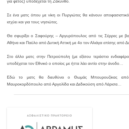
για φέτος) υποδέχεται τη Ζάκυνθο.
Σε ένα ματς όπου με νίκη οι Πυργιώτες θα κάνουν αποφασιστικ
ισχύει και για τους νησιώτες.
Θα σφυρίξει ο Σαφούρης – Αργυρόπουλος από τις Σέρρες με 
Αθήνα και Παύλο από Δυτική Αττική με 4ο τον Αλιάγα επίσης από Δυ
Στο άλλο ματς στην Πετρούπολη (με εξίσου τεράστιο ενδιαφέρ
υποδέχεται τον Εθνικό ο οποίος με ήττα λέει αντίο στην άνοδο…
Εδώ το ματς θα διευθύνει ο Θωμάς Μπουρουζίκας από
Μαυροκορδόπουλο από Αργολίδα και Δεδικούση από Λάρισα…