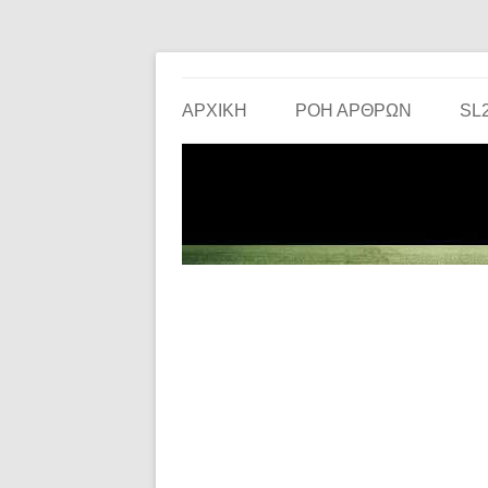
Το ερασιτεχνικό ποδόσφαιρο στην… οθόνη σου!
the match
ΑΡΧΙΚΗ
ΡΟΗ ΑΡΘΡΩΝ
SL