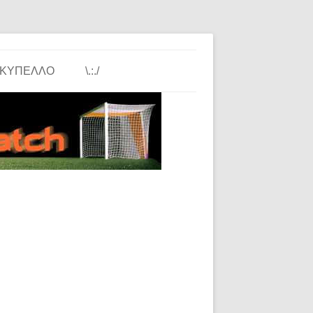
ΚΎΠΕΛΛΟ
\.:./