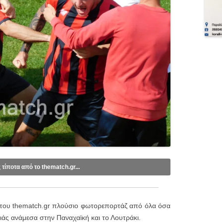
ς τίποτα από το thematch.gr...
ebook
.
tube
.
 του thematch.gr πλούσιο φωτορεπορτάζ από όλα όσα
mail (1 email/ημέρα):
ιάς ανάμεσα στην Παναχαϊκή και το Λουτράκι.