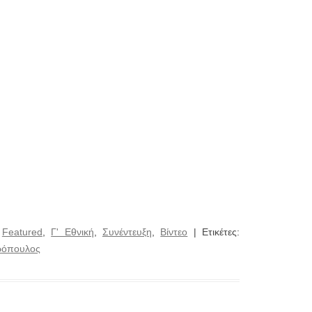
:
Featured
,
Γ' Εθνική
,
Συνέντευξη
,
Βίντεο
| Ετικέτες:
ρόπουλος