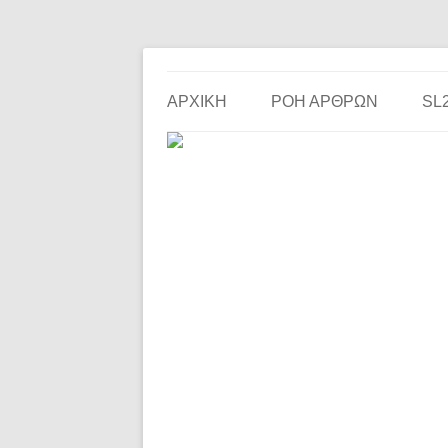
Το ερασιτεχνικό ποδόσφαιρο στην… οθόνη σου!
the match
ΑΡΧΙΚΗ
ΡΟΗ ΑΡΘΡΩΝ
SL