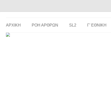
Το ερασιτεχνικό ποδόσφαιρο στην… οθόνη σου!
the match
ΑΡΧΙΚΗ
ΡΟΗ ΑΡΘΡΩΝ
SL2
Γ’ ΕΘΝΙΚΉ