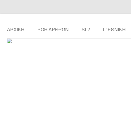
Το ερασιτεχνικό ποδόσφαιρο στην… οθόνη σου!
the match
ΑΡΧΙΚΗ
ΡΟΗ ΑΡΘΡΩΝ
SL2
Γ’ ΕΘΝΙΚΉ