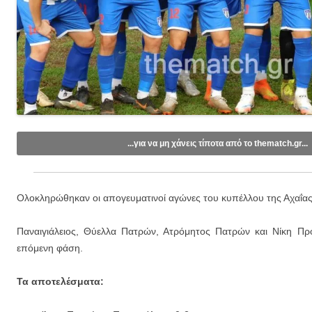
...για να μη χάνεις τίποτα από το thematch.gr...
Like/Follow στη σελίδα μας στο
Facebook
.
Εγγραφείτε στο κανάλι μας στο
Youtube
.
Ολοκληρώθηκαν οι απογευματινοί αγώνες του κυπέλλου της Αχαΐας
Εγγραφείτε στις ενημερώσεις μέσω email (1 email/ημέρα):
Παναιγιάλειος, Θύελλα Πατρών, Ατρόμητος Πατρών και Νίκη Πρ
επόμενη φάση.
Τα αποτελέσματα: