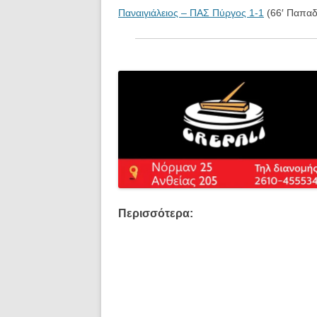
Παναιγιάλειος – ΠΑΣ Πύργος 1-1
(66′ Παπαδ
Περισσότερα: