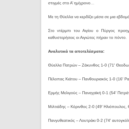
στιγμές στο Α’ ημίχρονο…
Με τη Θύελλα να κερδίζει μέσα σε μια εβδ
Στο ντέρμπι του Αιγίου ο Πύργος προη
καθυστερήσεις οι Αιγιώτες πήραν το πόντο.
Αναλυτικά τα αποτελέσματα:
Θύελλα Πατρών – Ζάκυνθος 1-0 (71′ Θεοδ
Πέλοπας Κιάτου – Πανθουριακός 1-0 (16′ Ρ
Ερμής Μελιγούς – Παναχαϊκή 0-1 (54′ Πετρά
Μιλτιάδης – Κόρινθος 2-0 (49′ Ηλιόπουλος, 6
Πανγυθεατικός – Λουτράκι 0-2 (74′ αυτογκόλ,