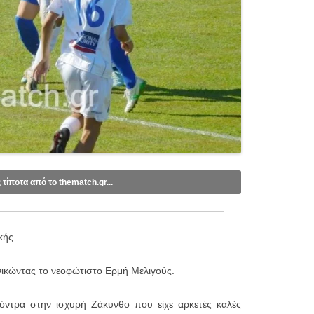
ς τίποτα από το thematch.gr...
ebook
.
tube
.
κής.
mail (1 email/ημέρα):
νικώντας το νεοφώτιστο Ερμή Μελιγούς.
όντρα στην ισχυρή Ζάκυνθο που είχε αρκετές καλές