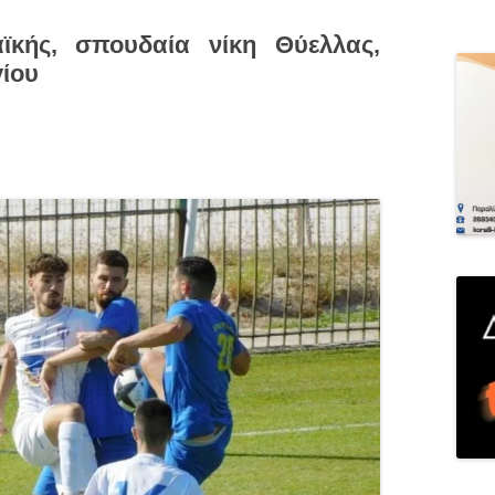
ϊκής, σπουδαία νίκη Θύελλας,
γίου