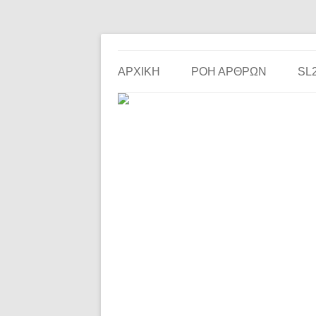
Το ερασιτεχνικό ποδόσφαιρο στην… οθόνη σου!
the match
ΑΡΧΙΚΗ
ΡΟΗ ΑΡΘΡΩΝ
SL