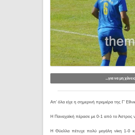
...για να μη χάνει
Like/Follow στη σελίδα μας στο
Fac
Εγγραφείτε στο κανάλι μας στο
You
Απ’ όλα είχε η σημερινή πρεμιέρα της Γ’ Εθνι
Εγγραφείτε στις ενημερώσεις μέσω e
Η Παναχαϊκή πέρασε με 0-1 από το Άστρος 
Η Θύελλα πέτυχε πολύ μεγάλη νίκη 1-0 κ