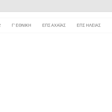
Μετάβαση σε περιεχόμενο
2
Γ’ ΕΘΝΙΚΉ
ΕΠΣ ΑΧΑΪ́ΑΣ
ΕΠΣ ΗΛΕΊΑΣ