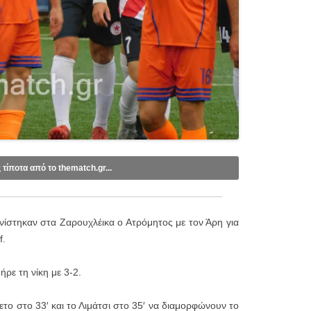
ς τίποτα από το thematch.gr...
ebook
.
tube
.
νίστηκαν στα Ζαρουχλέικα ο Ατρόμητος με τον Άρη για
mail (1 email/ημέρα):
f.
ρε τη νίκη με 3-2.
το στο 33′ και το Λιμάτσι στο 35′ να διαμορφώνουν το