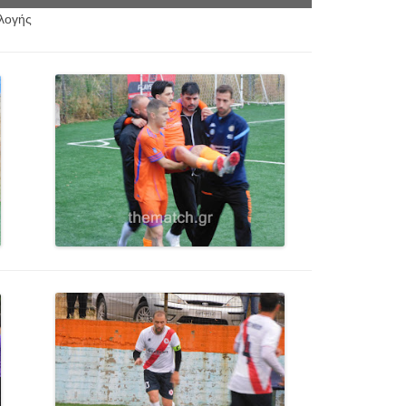
λλογής