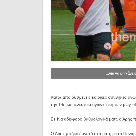
...για να μη χάνει
Like/Follow στη σελίδα μας στο
Fac
Εγγραφείτε στο κανάλι μας στο
You
Κάτω από δυσμενείς καιρικές συνθήκες αγω
Εγγραφείτε στις ενημερώσεις μέσω e
την 14η και τελευταία αγωνιστική των play-of
Σε ένα αδιάφορο βαθμολογικά ματς ο Άρης πή
Ο Άρης μπήκε δυνατά στο ματς με το Πανάρε