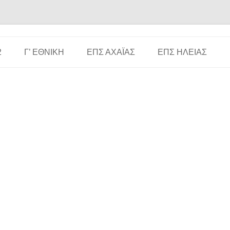
Μετάβαση σε περιεχόμενο
2
Γ’ ΕΘΝΙΚΉ
ΕΠΣ ΑΧΑΪ́ΑΣ
ΕΠΣ ΗΛΕΊΑΣ