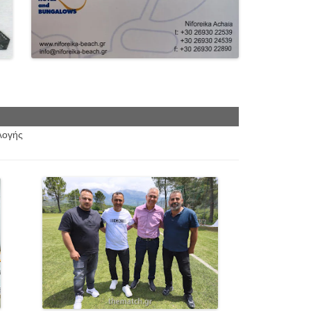
λλογής