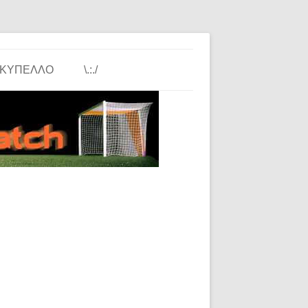
ΚΎΠΕΛΛΟ
\.:./