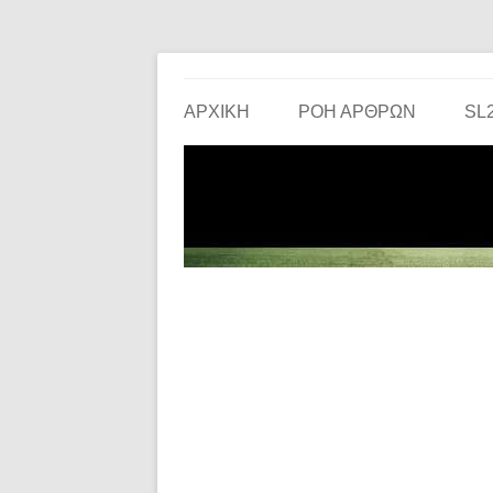
Το ερασιτεχνικό ποδόσφαιρο στην… οθόνη σου!
the match
ΑΡΧΙΚΗ
ΡΟΗ ΑΡΘΡΩΝ
SL