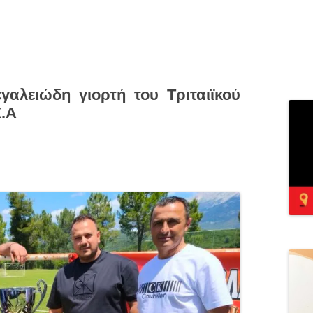
αλειώδη γιορτή του Τριταιϊκού
Σ.Α