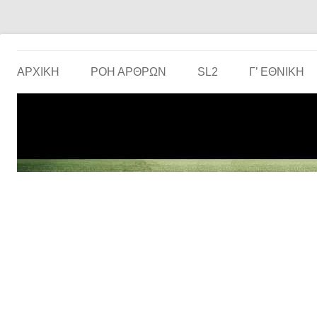
Το ερασιτεχνικό ποδόσφαιρο στην… οθόνη σου!
the match
ΑΡΧΙΚΗ
ΡΟΗ ΑΡΘΡΩΝ
SL2
Γ’ ΕΘΝΙΚΉ