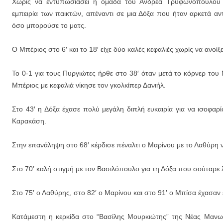
Χωρίς να εντυπωσιάσει η ομάδα του Ανδρέα Τρυφωνόπουλου ε
εμπειρία των παικτών, απέναντι σε μια Δόξα που ήταν αρκετά αν
όσο μπορούσε το ματς.
Ο Μπέριος στο 6′ και το 18′ είχε δύο καλές κεφαλιές χωρίς να ανοίξε
Το 0-1 για τους Πυργιώτες ήρθε στο 38′ όταν μετά το κόρνερ το
Μπέριος με κεφαλιά νίκησε τον γκολκίπερ Δανιήλ.
Στο 43′ η Δόξα έχασε πολύ μεγάλη διπλή ευκαιρία για να ισοφαρ
Καρακάση.
Στην επανάληψη στο 68′ κέρδισε πέναλτι ο Μαρίνου με το Λαθύρη να
Στο 70′ καλή στιγμή με τον Βασιλόπουλο για τη Δόξα που σούταρε 
Στο 75′ ο Λαθύρης, στο 82′ ο Μαρίνου και στο 91′ ο Μπίσα έχασαν ε
Κατάμεστη η κερκίδα στο “Βασίλης Μουρκιώτης” της Νέας Μανω