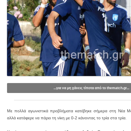
...για να μη χάνεις τίποτα από το thematch.gr...
Like/Follow στη σελίδα μας στο
Facebook
.
Εγγραφείτε στο κανάλι μας στο
Youtube
.
Με πολλά αγωνιστικά προβλήματα κατέβηκε σήμερα στη Νέα 
Εγγραφείτε στις ενημερώσεις μέσω email (1 email/ημέρα):
αλλά κατάφερε να πάρει τη νίκη με 0-2 κάνοντας το τρία στα τρία.