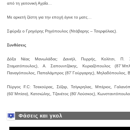
από τη γειτονική Αχαΐα…
Με αρκετή ζέστη για την εποχή έγινε το ματς…
Σφύριξε ο Γρηγόρης Ρηγόπουλος (Ντάβαρης – Τσερφόλιας).
Συνθέσεις
Δόξα Νέας Μανωλάδας: Δανιήλ, Πυρρής, Κολίτσι, Π. Σα
Σταματόπουλος), Α. Σαπουντζάκης, Κυριαζόπουλος (87΄Μπλ
Παναγόπουλος, Παπαλάμπρος (87΄Γούργαρης), Μηλαδόπουλος, Β
Πύργος F.C: Τσεκούρας, Σέζαρ, Τσίγκρηλας, Μπέριος, Γαλανόπ
(60΄Μπίσα), Κατσιώλης, Τζανέτος (80΄Λούσκος), Κωνσταντόπουλο
Φάσεις και γκολ