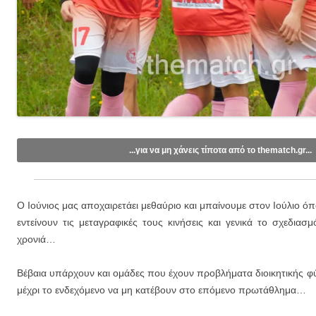
...για να μη χάνεις τίποτα από το thematch.gr...
Like/Follow στη σελίδα μας στο
Facebook
.
Εγγραφείτε στο κανάλι μας στο
Youtube
.
Ο Ιούνιος μας αποχαιρετάει μεθαύριο και μπαίνουμε στον Ιούλιο ό
Εγγραφείτε στις ενημερώσεις μέσω email (1 email/ημέρα):
εντείνουν τις μεταγραφικές τους κινήσεις και γενικά το σχεδιασ
χρονιά…
Βέβαια υπάρχουν και ομάδες που έχουν προβλήματα διοικητικής φ
μέχρι το ενδεχόμενο να μη κατέβουν στο επόμενο πρωτάθλημα…