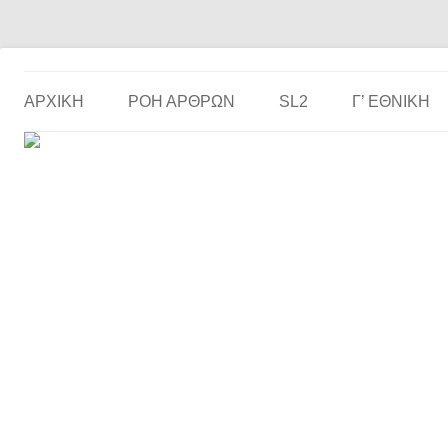
Το ερασιτεχνικό ποδόσφαιρο στην… οθόνη σου!
the match
ΑΡΧΙΚΗ
ΡΟΗ ΑΡΘΡΩΝ
SL2
Γ’ ΕΘΝΙΚΉ