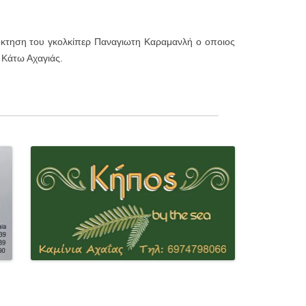
όκτηση του γκολκίπερ Παναγιωτη Καραμανλή ο οποιος
ς Κάτω Αχαγιάς.