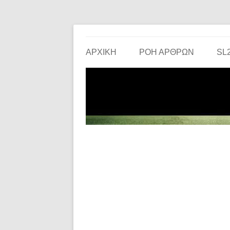
Το ερασιτεχνικό ποδόσφαιρο στην… οθόνη σου!
the match
ΑΡΧΙΚΗ
ΡΟΗ ΑΡΘΡΩΝ
SL