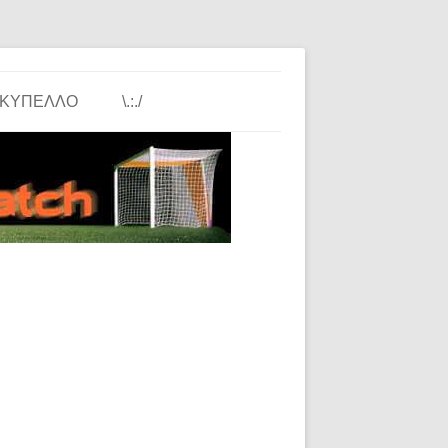
ΚΎΠΕΛΛΟ
\.:./