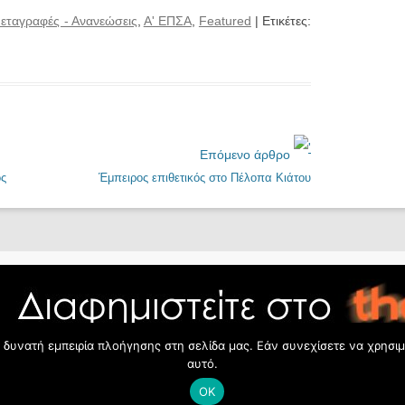
εταγραφές - Ανανεώσεις
,
Α' ΕΠΣΑ
,
Featured
| Ετικέτες:
Επόμενο άρθρο
ς
Έμπειρος επιθετικός στο Πέλοπα Κιάτου
δυνατή εμπειρία πλοήγησης στη σελίδα μας. Εάν συνεχίσετε να χρησιμο
αυτό.
Διαφήμιση
-
Όροι χρήσης
ΟΚ