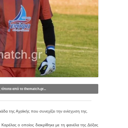
ς τίποτα από το thematch.gr...
ebook
.
tube
.
δα της Αχαϊκής που συνεχίζει την ενίσχυση της.
mail (1 email/ημέρα):
 Καρέλας ο οποίος διακρίθηκε με τη φανέλα της Δόξας