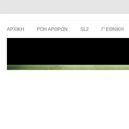
Το ερασιτεχνικό ποδόσφαιρο στην… οθόνη σου!
the match
ΑΡΧΙΚΗ
ΡΟΗ ΑΡΘΡΩΝ
SL2
Γ’ ΕΘΝΙΚΉ