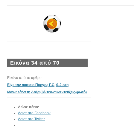
Εικόνα 34 από 70
Εικόνα από το άρθρο:
Είχε την ουσία ο Πύργος F.C, 0-2 στη
Μανωλάδα τη Δόξα (βίντεο-συνεντεύξεις-φωτό)
Δώσε πάσα:
Ασίστ στο Facebook
Ασίστ στο Twitter