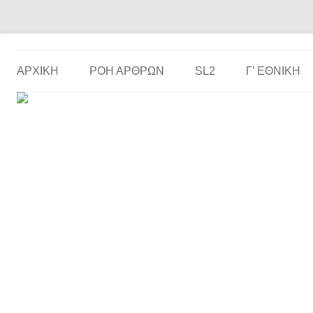
Το ερασιτεχνικό ποδόσφαιρο στην… οθόνη σου!
the match
ΑΡΧΙΚΗ
ΡΟΗ ΑΡΘΡΩΝ
SL2
Γ’ ΕΘΝΙΚΉ