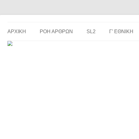
Το ερασιτεχνικό ποδόσφαιρο στην… οθόνη σου!
the match
ΑΡΧΙΚΗ
ΡΟΗ ΑΡΘΡΩΝ
SL2
Γ’ ΕΘΝΙΚΉ