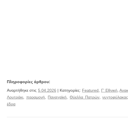
Πληροφορίες άρθρου:
Αναρτήθηκε στις
5.04.2026
| Κατηγορίες:
Featured
,
Γ' Εθνική
,
Ανακ
Λουτράκι
,
παραμονή
,
Παναχαϊκή
,
Θύελλα Πατρών
,
νυχτοφύλακα
έδρα