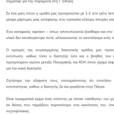
σημασίας για την παραμονή στη Γ’ Εθνική.
Σε ένα ματς όπου η ομάδα μας προηγούνταν με 1-2 στο τρίτο λε
γίναμε μάρτυρες μιας απόφασης που προκαλεί εύλογες απορίες κα
Ένα καταφανές οφσάιντ – όπως αποτυπώνεται ξεκάθαρα και στο δ
υλικό δεν καταλογίστηκε ποτέ, αλλοιώνοντας το αποτέλεσμα ενός 
Ο ορισμός της συγκεκριμένης διαιτητικής ομάδας μας προκ
εντύπωση, καθώς τόσο ο διαιτητής όσο και ο βοηθός του εί
προηγούμενο αγώνα μεταξύ Παναχαϊκής και ΑΟΛ όπου είχαμε εκ
για την κακή διαιτησία.
Ζητήσαμε την εξαίρεση τους, επισημαίνοντας ότι επιπλέον
εντοπιότητας, καθώς ο διαιτητής ζει και εργάζεται στην Πάτρα.
Είναι πραγματικά κρίμα ένας επόπτης με τέτοια «αίσθηση» του χώ
σε θέσεις που ταιριάζουν περισσότερο στις ικανότητες του, ό
νυχτοφύλακας.