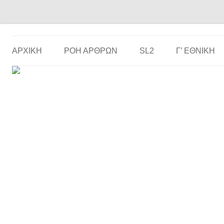
Το ερασιτεχνικό ποδόσφαιρο στην… οθόνη σου!
the match
ΑΡΧΙΚΗ
ΡΟΗ ΑΡΘΡΩΝ
SL2
Γ’ ΕΘΝΙΚΉ