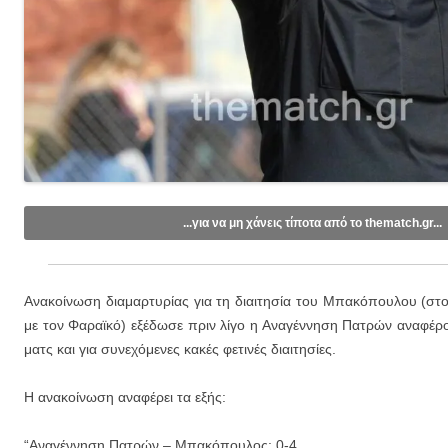
...για να μη χάνεις τίποτα από το thematch.gr...
Like/Follow στη σελίδα μας στο
Facebook
.
Εγγραφείτε στο κανάλι μας στο
Youtube
.
Ανακοίνωση διαμαρτυρίας για τη διαιτησία του Μπακόπουλου (στ
Εγγραφείτε στις ενημερώσεις μέσω email (1 email/ημέρα):
με τον Φαραϊκό) εξέδωσε πριν λίγο η Αναγέννηση Πατρών αναφέρο
ματς και για συνεχόμενες κακές φετινές διαιτησίες.
Η ανακοίνωση αναφέρει τα εξής:
“Αναγέννηση Πατρών – Μπακόπουλος: 0-4