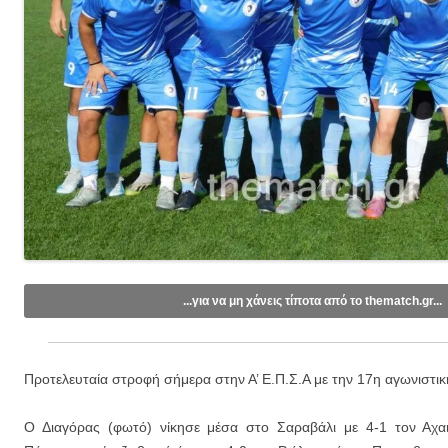
...για να μη χάνεις τίποτα από το thematch.gr...
Like/Follow στη σελίδα μας στο
Facebook
.
Εγγραφείτε στο κανάλι μας στο
Youtube
.
Προτελευταία στροφή σήμερα στην Α’ Ε.Π.Σ.Α με την 17η αγωνιστικ
Εγγραφείτε στις ενημερώσεις μέσω email (1 email/ημέρα):
Ο Διαγόρας (φωτό) νίκησε μέσα στο Σαραβάλι με 4-1 τον Αχα