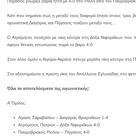
Πήγασος γνώριζε βαριά ήττα με 4-0 στο Ριόλο από τον Πανμοβριακ
Κάτι που σημαίνει πως η μεταξύ τους διαφορά έπεσε στους τρεις β
αγωνιστική Διαγόρας και Πήγασος παίζουν μεταξύ τους…
Ο Ατρόμητος συνέχισε με νίκη κόντρα στη Δόξα Νιφορεΐκων που
άφησε θετικές εντυπώσεις παρά το βαρύ 4-0.
Στον άλλο όμιλο η Αιγείρα-Ακράτα πέτυχε μεγάλη νίκη κόντρα στο Π
Στα αξιοσημείωτα η πρώτη νίκη του Απόλλωνα Εγλυκάδας στο φε
Όλα τα αποτελέσματα της αγωνιστικής:
Α’ Όμιλος:
Αχαιός Σαραβαλίου – Διαγόρας Βραχνεΐκων 1-4
Ατρόμητος Πατρών – Δόξα Νιφορεΐκων 4-0
Πανμοβριακός Ριόλου – Πήγασος 4-0