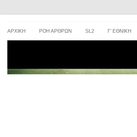
Το ερασιτεχνικό ποδόσφαιρο στην… οθόνη σου!
the match
ΑΡΧΙΚΗ
ΡΟΗ ΑΡΘΡΩΝ
SL2
Γ’ ΕΘΝΙΚΉ