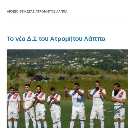
ΑΡΧΕΊΟ ΕΤΙΚΈΤΑΣ
ΑΤΡΌΜΗΤΟΣ ΛΆΠΠΑ
Το νέο Δ.Σ του Ατρομήτου Λάππα