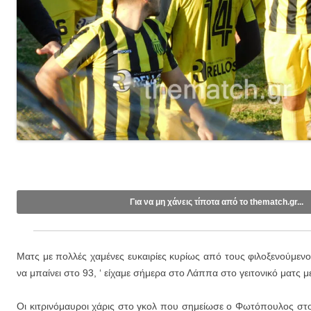
Για να μη χάνεις τίποτα από το thematch.gr...
Like/Follow στη σελίδα μας στο
Facebook
.
Εγγραφείτε στο κανάλι μας στο
Youtube
.
Ματς με πολλές χαμένες ευκαιρίες κυρίως από τους φιλοξενούμενου
Εγγραφείτε στις ενημερώσεις μέσω email (1 email/ημέρα):
να μπαίνει στο 93, ‘ είχαμε σήμερα στο Λάππα στο γειτονικό ματς με
Οι κιτρινόμαυροι χάρις στο γκολ που σημείωσε ο Φωτόπουλος στο