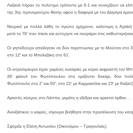
Λαζανά πήραν το πολύτιμο τρίποντο με 0-1 και συνεχίζουν να ελπ
της 3ης προνομιούχου θέσης αφού η διαφορά με τον Διαγόρα έμει
Νευρικό με πολλά λάθη το πρώτο ημίχρονο, καλύτερη η Αχαϊκή
μετά το 70′ που πίεσε και ευτύχησε να σκοράρει στις καθυστερήσει
Οι γηπεδούχοι απείλησαν σε δύο περιπτώσεις με το Μούτσα στο 33
στο 12′ και το Μπελεζάκη στο 61’.
Οι κιτρινόμαυροι είχαν χαμένες ευκαιρίες με κύριο εκφραστή τον Μπί
26′ φάουλ του Φωτόπουλου στο οριζόντιο δοκάρι, δύο πολύ
Φωτόπουλο στο 2′ και 50′, στο 22′ με Καρμακόλια και 23′ με Καζατζ
Αρκετός κόσμος στο Λάππα, γεμάτη η εξέδρα και αρκετοί όρθιοι…
Ανοιξιάτικος ο καιρός, σίγουρα βοήθησε στην προσέλευση του κόσ
Σφύριξε η Ελένη Αντωνίου (Οικονόμου – Τραγουλιάς).