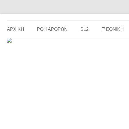
Το ερασιτεχνικό ποδόσφαιρο στην… οθόνη σου!
the match
ΑΡΧΙΚΗ
ΡΟΗ ΑΡΘΡΩΝ
SL2
Γ’ ΕΘΝΙΚΉ