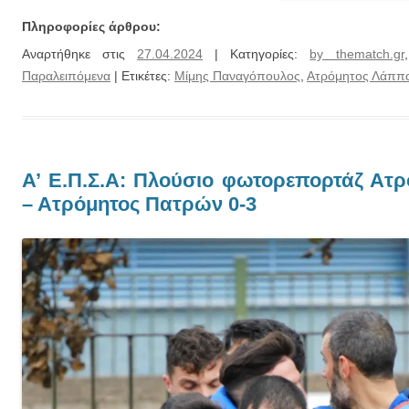
Πληροφορίες άρθρου:
Αναρτήθηκε στις
27.04.2024
| Κατηγορίες:
by thematch.gr
Παραλειπόμενα
| Ετικέτες:
Μίμης Παναγόπουλος
,
Ατρόμητος Λάππ
Α’ Ε.Π.Σ.Α: Πλούσιο φωτορεπορτάζ Ατ
– Ατρόμητος Πατρών 0-3