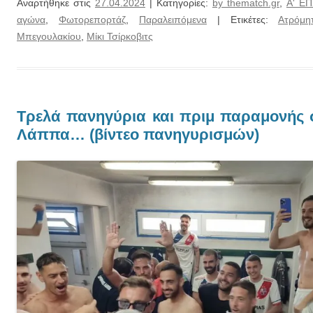
Αναρτήθηκε στις
27.04.2024
| Κατηγορίες:
by thematch.gr
,
Α' Ε
αγώνα
,
Φωτορεπορτάζ
,
Παραλειπόμενα
| Ετικέτες:
Ατρόμ
Μπεγουλακίου
,
Μίκι Τσίρκοβιτς
Τρελά πανηγύρια και πριμ παραμονής 
Λάππα… (βίντεο πανηγυρισμών)