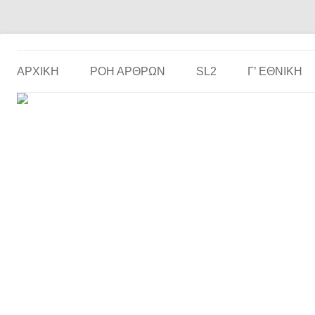
Το ερασιτεχνικό ποδόσφαιρο στην… οθόνη σου!
the match
ΑΡΧΙΚΗ
ΡΟΗ ΑΡΘΡΩΝ
SL2
Γ’ ΕΘΝΙΚΉ