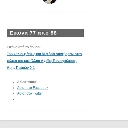
Εικόνα 77 από 88
Εικόνα από το άρθρο:
Το γκολ οι φάσεις και όλα όσα συνέβησαν στον
τελικό του κυπέλλου Αχαΐας Παναιγιάλειος-
Άρης Πατρών 0-1
Δώσε πάσα:
Ασίστ στο Facebook
Ασίστ στο Twitter