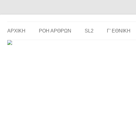
Το ερασιτεχνικό ποδόσφαιρο στην… οθόνη σου!
the match
ΑΡΧΙΚΗ
ΡΟΗ ΑΡΘΡΩΝ
SL2
Γ’ ΕΘΝΙΚΉ