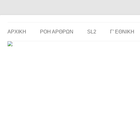
Το ερασιτεχνικό ποδόσφαιρο στην… οθόνη σου!
the match
ΑΡΧΙΚΗ
ΡΟΗ ΑΡΘΡΩΝ
SL2
Γ’ ΕΘΝΙΚΉ