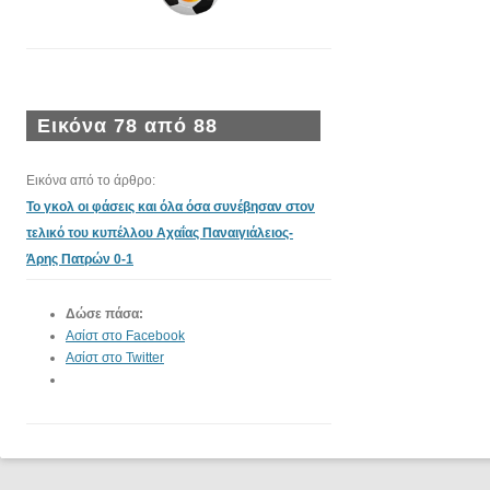
Εικόνα 78 από 88
Εικόνα από το άρθρο:
Το γκολ οι φάσεις και όλα όσα συνέβησαν στον
τελικό του κυπέλλου Αχαΐας Παναιγιάλειος-
Άρης Πατρών 0-1
Δώσε πάσα:
Ασίστ στο Facebook
Ασίστ στο Twitter